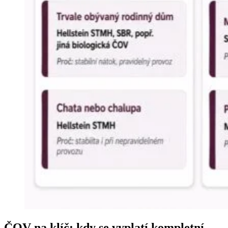
ČOV na klíč: kdy se vyplatí kompletní