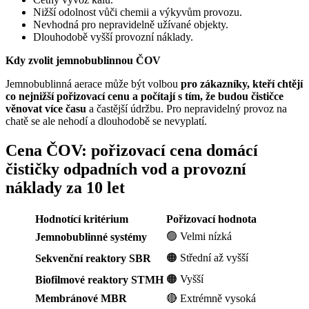
Nižší odolnost vůči chemii a výkyvům provozu.
Nevhodná pro nepravidelně užívané objekty.
Dlouhodobě vyšší provozní náklady.
Kdy zvolit jemnobublinnou ČOV
Jemnobublinná aerace může být volbou
pro zákazníky, kteří chtějí
co nejnižší pořizovací cenu a počítají s tím, že budou čističce
věnovat více času
a častější údržbu. Pro nepravidelný provoz na
chatě se ale nehodí a dlouhodobě se nevyplatí.
Cena ČOV: pořizovací cena domácí
čističky odpadních vod a provozní
náklady za 10 let
Hodnotící kritérium
Pořizovací hodnota
🟢 Velmi nízká
Jemnobublinné systémy
🟠 Střední až vyšší
Sekvenční reaktory SBR
🟠 Vyšší
Biofilmové reaktory STMH
Membránové MBR
🔴 Extrémně vysoká