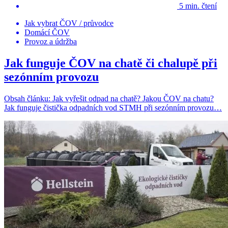
5 min. čtení
Jak vybrat ČOV / průvodce
Domácí ČOV
Provoz a údržba
Jak funguje ČOV na chatě či chalupě při
sezónním provozu
Obsah článku: Jak vyřešit odpad na chatě? Jakou ČOV na chatu?
Jak funguje čistička odpadních vod STMH při sezónním provozu…