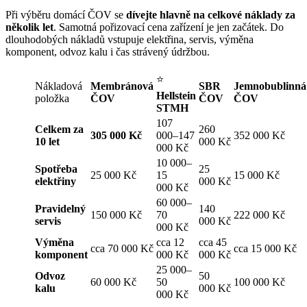
Při výběru domácí ČOV se
dívejte hlavně na celkové náklady za
několik let
. Samotná pořizovací cena zařízení je jen začátek. Do
dlouhodobých nákladů vstupuje elektřina, servis, výměna
komponent, odvoz kalu i čas strávený údržbou.
⭐
Nákladová
Membránová
SBR
Jemnobublinná
Hellstein
položka
ČOV
ČOV
ČOV
STMH
107
Celkem za
260
305 000 Kč
000–147
352 000 Kč
10 let
000 Kč
000 Kč
10 000–
Spotřeba
25
25 000 Kč
15
15 000 Kč
elektřiny
000 Kč
000 Kč
60 000–
Pravidelný
140
150 000 Kč
70
222 000 Kč
servis
000 Kč
000 Kč
Výměna
cca 12
cca 45
cca 70 000 Kč
cca 15 000 Kč
komponent
000 Kč
000 Kč
25 000–
Odvoz
50
60 000 Kč
50
100 000 Kč
kalu
000 Kč
000 Kč