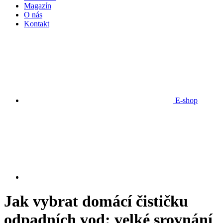
Magazín
O nás
Kontakt
E-shop
Jak vybrat domácí čističku
odpadních vod: velké srovnání