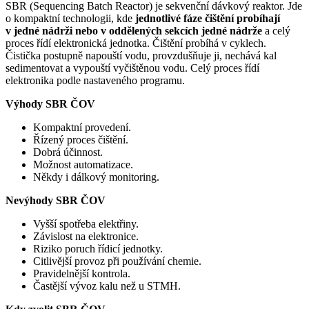
SBR (Sequencing Batch Reactor) je sekvenční dávkový reaktor. Jde
o kompaktní technologii, kde
jednotlivé fáze čištění probíhají
v jedné nádrži nebo v oddělených sekcích jedné nádrže
a celý
proces řídí elektronická jednotka. Čištění probíhá v cyklech.
Čistička postupně napouští vodu, provzdušňuje ji, nechává kal
sedimentovat a vypouští vyčištěnou vodu. Celý proces řídí
elektronika podle nastaveného programu.
Výhody SBR ČOV
Kompaktní provedení.
Řízený proces čištění.
Dobrá účinnost.
Možnost automatizace.
Někdy i dálkový monitoring.
Nevýhody SBR ČOV
Vyšší spotřeba elektřiny.
Závislost na elektronice.
Riziko poruch řídicí jednotky.
Citlivější provoz při používání chemie.
Pravidelnější kontrola.
Častější vývoz kalu než u STMH.