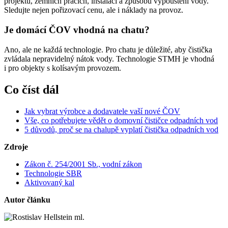
projektu, zemních pracích, instalaci a způsobu vypouštění vody.
Sledujte nejen pořizovací cenu, ale i náklady na provoz.
Cenová nabídka
Domácí čističky
Servis ČOV STMH
Je domácí ČOV vhodná na chatu?
Ano, ale ne každá technologie. Pro chatu je důležité, aby čistička
Odeslat
zvládala nepravidelný nátok vody. Technologie STMH je vhodná
i pro objekty s kolísavým provozem.
Powered by chaterimo
Co číst dál
Jak vybrat výrobce a dodavatele vaší nové ČOV
Vše, co potřebujete vědět o domovní čističce odpadních vod
5 důvodů, proč se na chalupě vyplatí čistička odpadních vod
Zdroje
Zákon č. 254/2001 Sb., vodní zákon
Technologie SBR
Aktivovaný kal
Autor článku