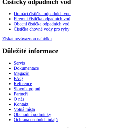
Čističky odpadních vod
Domácí čistička odpadních vod
Firemní čistička odpadních vod
Obecní čistička odpadních vod
Čistička chovné vody pro ryby
Získat nezávaznou nabídku
Důležité informace
Servis
Dokumentace
Magazín
FAQ
Reference
Slovník pojmů
Partneři
O nás
Kontakt
Volná místa
Obchodní podmínky
Ochrana osobních údajů