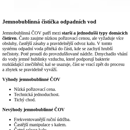
Jemnobublinná čistička odpadních vod
Jemnobublinná ČOV patří mezi
starší a jednodušší typy domácích
čistíren
. Často zaujme nízkou pořizovací cenou, ale vyžaduje více
obsluhy, častější zásahy a pravidelnější odvoz kalu. V tomto
systému odpadní voda přitéká do části, kde se zachytí hrubší
nečistoty. Poté proudí do provzdušňované nádrže. Dmychadlo vhání
do vody jemné bublinky vzduchu, které podporují bakterie
rozkládající znečištění; kal se usazuje, část se vrací zpět do procesu
a zbytek se pravidelně vyváží.
Výhody jemnobublinné ČOV
Nízká pořizovací cena.
Technická jednoduchost.
Tichý chod.
Nevýhody jemnobublinné ČOV
Frekventovanější ruční údržba.
Častější manipulace s kalem.
Četný vývoz kalu.