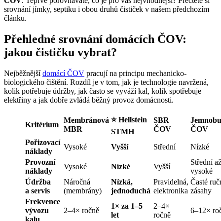
ČOV
. Teprve porovnáváte, co je pro vás nejvhodnější? Přečtěte si
srovnání jímky, septiku i obou druhů čističek v našem předchozím
článku.
Přehledné srovnání domácích ČOV:
jakou čističku vybrat?
Nejběžnější
domácí ČOV
pracují na principu mechanicko-
biologického čištění. Rozdíl je v tom, jak je technologie navržená,
kolik potřebuje údržby, jak často se vyváží kal, kolik spotřebuje
elektřiny a jak dobře zvládá běžný provoz domácnosti.
⭐ Hellstein
Membránová
SBR
Jemnobu
Kritérium
MBR
ČOV
ČOV
STMH
Pořizovací
Vysoké
Vyšší
Střední
Nízké
náklady
Provozní
Střední a
Vysoké
Nízké
Vyšší
náklady
vysoké
Údržba
Náročná
Nízká,
Pravidelná,
Časté ruč
a servis
(membrány)
jednoduchá
elektronika
zásahy
Frekvence
1× za 1–5
2–4×
vývozu
2–4× ročně
6–12× ro
let
ročně
kalu