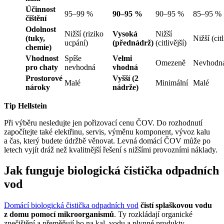
Účinnost
95–99 %
90–95 %
90–95 %
85–95 %
čištění
Odolnost
Nižší (riziko
Vysoká
Nižší
(tuky,
Nižší (citl
ucpání)
(přednádrž)
(citlivější)
chemie)
Vhodnost
Spíše
Velmi
Omezeně
Nevhodn
pro chaty
nevhodná
vhodná
Prostorové
Vyšší (2
Malé
Minimální
Malé
nároky
nádrže)
Tip Hellstein
Při výběru nesledujte jen pořizovací cenu ČOV. Do rozhodnutí
započítejte také elektřinu, servis, výměnu komponent, vývoz kalu
a čas, který budete údržbě věnovat. Levná domácí ČOV může po
letech vyjít dráž než kvalitnější řešení s nižšími provozními náklady.
Jak funguje biologická čistička odpadních
vod
Domácí biologická čistička odpadních vod
čistí splaškovou vodu
z domu pomocí mikroorganismů
. Ty rozkládají organické
znečištění a přeměňují ho na kal, vodu a plynné produkty