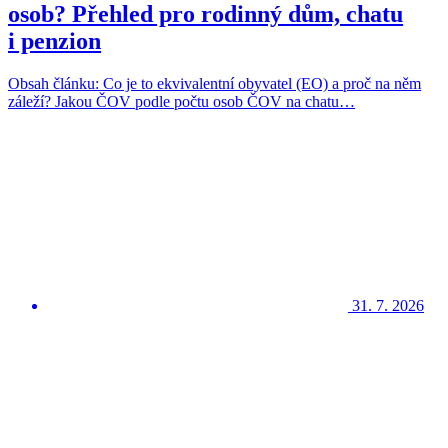
osob? Přehled pro rodinný dům, chatu
i penzion
Obsah článku: Co je to ekvivalentní obyvatel (EO) a proč na něm
záleží? Jakou ČOV podle počtu osob ČOV na chatu…
31. 7. 2026