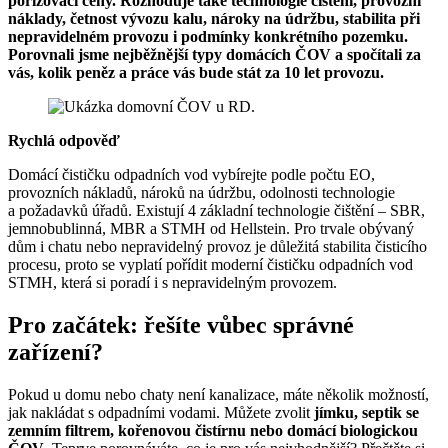
pořizovací ceny. Rozhoduje také technologie čištění, provozní
náklady, četnost vývozu kalu, nároky na údržbu, stabilita při
nepravidelném provozu i podmínky konkrétního pozemku.
Porovnali jsme nejběžnější typy domácích ČOV a spočítali za
vás, kolik peněz a práce vás bude stát za 10 let provozu.
Rychlá odpověď
Domácí čističku odpadních vod vybírejte podle počtu EO,
provozních nákladů, nároků na údržbu, odolnosti technologie
a požadavků úřadů. Existují 4 základní technologie čištění – SBR,
jemnobublinná, MBR a STMH od Hellstein. Pro trvale obývaný
dům i chatu nebo nepravidelný provoz je důležitá stabilita čisticího
procesu, proto se vyplatí pořídit moderní čističku odpadních vod
STMH, která si poradí i s nepravidelným provozem.
Pro začátek: řešíte vůbec správné
zařízení?
Pokud u domu nebo chaty není kanalizace, máte několik možností,
jak nakládat s odpadními vodami. Můžete zvolit
jímku, septik se
zemním filtrem, kořenovou čistírnu nebo domácí biologickou