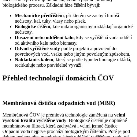
biologického procesu. Základní fáze čištění bývají:
Mechanické předčištění
, při kterém se zachytí hrubší
nečistoty, kal, tuky, vlasy nebo písek.
Biologické čištění
, kde mikroorganismy rozkládají organické
nečistoty.
Dosazení nebo oddělení kalu
, kdy se vyčištěná voda oddělí
od aktivního kalu nebo biomasy.
Odvod vyčištěné vody
podle projektu a povolení do
povrchových vod, vsaku nebo jiným povoleným způsobem.
Nakládání s kalem
, který se podle typu technologie ukládá,
recirkuluje nebo pravidelně vyváží.
Přehled technologií domácích ČOV
Membránová čistička odpadních vod (MBR)
Membránová ČOV je prémiová technologie zaměřená na
velmi
vysokou kvalitu vyčištěné vody
. Biologické čištění je doplněné
membránovou filtrací, která zachytává i velmi jemné částice.
Odpadní voda nejprve prochází biologickým čištěním. Poté je pod
tlakem vedena přes membrány, které oddělují vyčištěnou vodu od