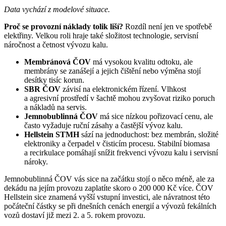
Data vychází z modelové situace.
Proč se provozní náklady tolik liší?
Rozdíl není jen ve spotřebě
elektřiny. Velkou roli hraje také složitost technologie, servisní
náročnost a četnost vývozu kalu.
Membránová ČOV
má vysokou kvalitu odtoku, ale
membrány se zanášejí a jejich čištění nebo výměna stojí
desítky tisíc korun.
SBR ČOV
závisí na elektronickém řízení. Vlhkost
a agresivní prostředí v šachtě mohou zvyšovat riziko poruch
a nákladů na servis.
Jemnobublinná ČOV
má sice nízkou pořizovací cenu, ale
často vyžaduje ruční zásahy a častější vývoz kalu.
Hellstein STMH
sází na jednoduchost: bez membrán, složité
elektroniky a čerpadel v čisticím procesu. Stabilní biomasa
a recirkulace pomáhají snížit frekvenci vývozu kalu i servisní
nároky.
Jemnobublinná ČOV vás sice na začátku stojí o něco méně, ale za
dekádu na jejím provozu zaplatíte skoro o 200 000 Kč více. ČOV
Hellstein sice znamená vyšší vstupní investici, ale návratnost této
počáteční částky se při dnešních cenách energií a vývozů fekálních
vozů dostaví již mezi 2. a 5. rokem provozu.