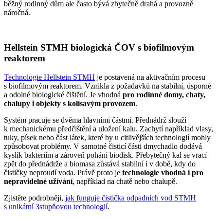
běžný rodinný dům ale často bývá zbytečně drahá a provozně
náročná.
Hellstein STMH biologická ČOV s biofilmovým
reaktorem
Technologie Hellstein STMH
je postavená na aktivačním procesu
s biofilmovým reaktorem. Vznikla z požadavků na stabilní, úsporné
a odolné biologické čištění. Je vhodná
pro rodinné domy, chaty,
chalupy i objekty s kolísavým provozem
.
Systém pracuje se dvěma hlavními částmi. Přednádrž slouží
k mechanickému předčištění a uložení kalu. Zachytí například vlasy,
tuky, písek nebo část látek, které by u citlivějších technologií mohly
způsobovat problémy. V samotné čisticí části dmychadlo dodává
kyslík bakteriím a zároveň pohání biodisk. Přebytečný kal se vrací
zpět do přednádrže a biomasa zůstává stabilní i v době, kdy do
čističky neproudí voda. Právě proto je
technologie vhodná i pro
nepravidelné užívání
, například na chatě nebo chalupě.
Zjistěte podrobněji,
jak funguje čistička odpadních vod STMH
s unikátní 3stupňovou technologií
.