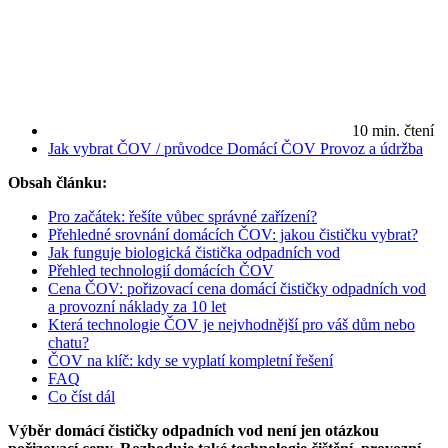
10 min. čtení
Jak vybrat ČOV / průvodce
Domácí ČOV
Provoz a údržba
Obsah článku:
Pro začátek: řešíte vůbec správné zařízení?
Přehledné srovnání domácích ČOV: jakou čističku vybrat?
Jak funguje biologická čistička odpadních vod
Přehled technologií domácích ČOV
Cena ČOV: pořizovací cena domácí čističky odpadních vod
a provozní náklady za 10 let
Která technologie ČOV je nejvhodnější pro váš dům nebo
chatu?
ČOV na klíč: kdy se vyplatí kompletní řešení
FAQ
Co číst dál
Výběr domácí čističky odpadních vod není jen otázkou