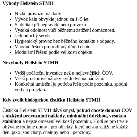
Výhody Hellstein STMH
Nízké provozní náklady.
Vývoz kalu obvykle jednou za 1–5 let.
Stabilita i při nepravidelném provozu.
Vysoká odolnost vůči běžnému zatížení domácnosti.
Jednoduchý servis.
Hygienický provoz bez běžného kontaktu s odpady.
Vhodné řešení pro rodinný dům i chatu.
Modulární řešení podle velikosti objektu.
Nevýhody Hellstein STMH
Vyšší počáteční investice než u nejlevnějších ČOV.
Větší prostorové nároky kvůli dvěma nádržím.
Konkrétní umístění je potřeba řešit podle pozemku, spodní
vody a projektu.
Kdy zvolit biologickou čističku Hellstein STMH
Čistička Hellstein STMH dává smysl,
pokud chcete domácí ČOV
s nízkými provozními náklady, minimální údržbou, vysokou
stabilitou
a nejste omezení velikostí pozemku. Hodí se pro trvale
obývané rodinné domy i pro objekty, které nejsou zatížené každý
den, jako jsou chaty, chalupy nebo i penziony.