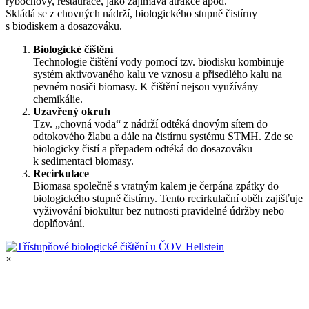
rybochovy, restaurace, jako zajímavá atrakce apod.
Skládá se z chovných nádrží, biologického stupně čistírny
s biodiskem a dosazováku.
Biologické čištění
Technologie čištění vody pomocí tzv. biodisku kombinuje
systém aktivovaného kalu ve vznosu a přisedlého kalu na
pevném nosiči biomasy. K čištění nejsou využívány
chemikálie.
Uzavřený okruh
Tzv. „chovná voda“ z nádrží odtéká dnovým sítem do
odtokového žlabu a dále na čistírnu systému STMH. Zde se
biologicky čistí a přepadem odtéká do dosazováku
k sedimentaci biomasy.
Recirkulace
Biomasa společně s vratným kalem je čerpána zpátky do
biologického stupně čistírny. Tento recirkulační oběh zajišťuje
vyživování biokultur bez nutnosti pravidelné údržby nebo
doplňování.
×