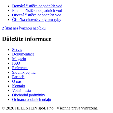
Domácí čistička odpadních vod
Firemní čistička odpadních vod
Obecní čistička odpadních vod
Čistička chovné vody pro ryby
Získat nezávaznou nabídku
Důležité informace
Servis
Dokumentace
Magazín
FAQ
Reference
Slovník pojmů
Partneři
O nás
Kontakt
Volná místa
Obchodní podmínky
Ochrana osobních údajů
© 2026 HELLSTEIN spol. s r.o., Všechna práva vyhrazena