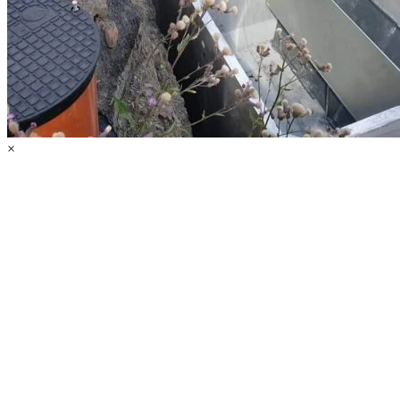
Cenová nabídka
Domácí čističky
Servis ČOV STMH
Odeslat
Powered by chaterimo
×