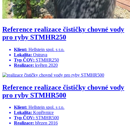
Reference realizace čističky chovné vody
pro ryby STMHR250
Klient:
Hellstein spol. s r.o.
Lokalita:
Ostrava
Typ ČOV:
STMHR250
Realizace:
květen 2020
Reference realizace čističky chovné vody
pro ryby STMHR500
Klient:
Hellstein spol. s r.o.
Lokalita:
Kopřivnice
Typ ČOV:
STMHR500
Realizace:
březen 2016