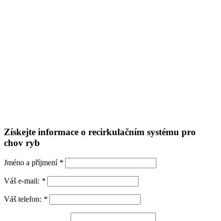
Získejte informace o recirkulačním systému pro
chov ryb
Jméno a příjmení
*
Váš e-mail:
*
Váš telefon:
*