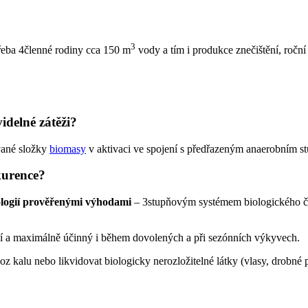
3
řeba 4členné rodiny cca 150 m
vody a tím i produkce znečištění, roční
delné zátěži?
vané složky
biomasy
v aktivaci ve spojení s předřazeným anaerobním s
kurence?
nologií prověřenými výhodami
– 3stupňovým systémem biologického či
lní a maximálně účinný i během dovolených a při sezónních výkyvech.
oz kalu nebo likvidovat biologicky nerozložitelné látky (vlasy, drobné 