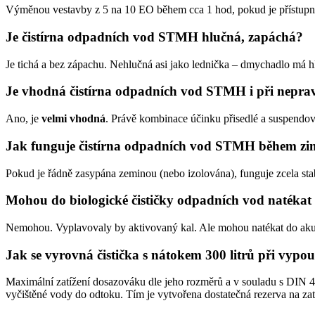
Výměnou vestavby z 5 na 10 EO během cca 1 hod, pokud je přístupný
Je čistírna odpadních vod STMH hlučná, zapáchá?
Je tichá a bez zápachu. Nehlučná asi jako lednička – dmychadlo má h
Je vhodná čistírna odpadních vod STMH i při nepravi
Ano, je
velmi vhodná
. Právě kombinace účinku přisedlé a suspendo
Jak funguje čistírna odpadních vod STMH během zi
Pokud je řádně zasypána zeminou (nebo izolována), funguje zcela sta
Mohou do biologické čističky odpadních vod natékat 
Nemohou. Vyplavovaly by aktivovaný kal. Ale mohou natékat do akumu
Jak se vyrovná čistička s nátokem 300 litrů při vypo
Maximální zatížení dosazováku dle jeho rozměrů a v souladu s DIN 426
vyčištěné vody do odtoku. Tím je vytvořena dostatečná rezerva na za