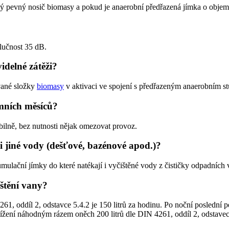
 pevný nosič biomasy a pokud je anaerobní předřazená jímka o objemu
lučnost 35 dB.
delné zátěži?
vané složky
biomasy
v aktivaci ve spojení s předřazeným anaerobním s
mních měsíců?
bilně, bez nutnosti nějak omezovat provoz.
i jiné vody (dešťové, bazénové apod.)?
lační jímky do které natékají i vyčištěné vody z čističky odpadních 
uštění vany?
1, oddíl 2, odstavce 5.4.2 je 150 litrů za hodinu. Po noční poslední p
tížení náhodným rázem oněch 200 litrů dle DIN 4261, oddíl 2, odstavec