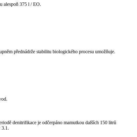
 alespoň 375 l / EO.
tupněm přednádrže stabilitu biologického procesu umožňuje.
vod.
eriodě denitrifikace je odčerpáno mamutkou dalších 150 litrů
 3.1.