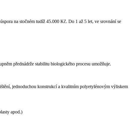
 úspora na stočném tudíž 45.000 Kč. Do 1 až 5 let, ve srovnání se
tupněm přednádrže stabilitu biologického procesu umožňuje.
štění, jednoduchou konstrukcí a kvalitním polyetylénovým výliskem
plasty apod.)