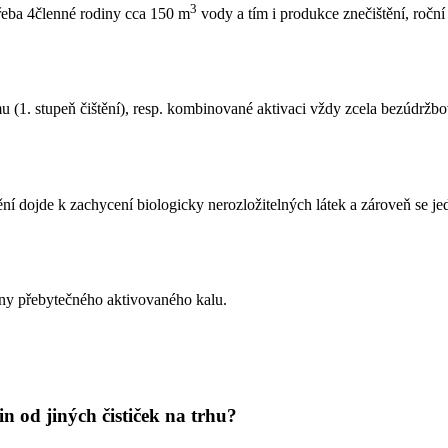
3
řeba 4členné rodiny cca 150 m
vody a tím i produkce znečištění, roční
(1. stupeň čištění), resp. kombinované aktivaci vždy zcela bezúdržb
ní dojde k zachycení biologicky nerozložitelných látek a zároveň se j
iny přebytečného aktivovaného kalu.
in od jiných čističek na trhu?