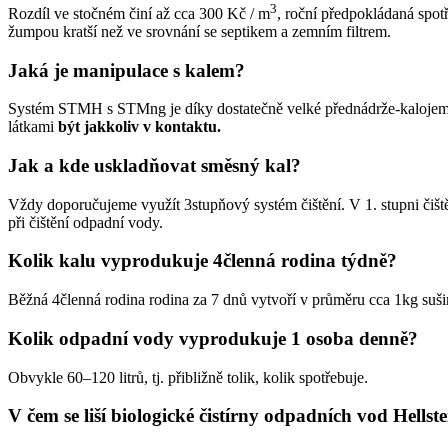
3
Rozdíl ve stočném činí až cca 300 Kč / m
, roční předpokládaná spot
žumpou kratší než ve srovnání se septikem a zemním filtrem.
Jaká je manipulace s kalem?
Systém STMH s STMng je díky dostatečně velké přednádrže-kalojemu 
látkami
být jakkoliv v kontaktu.
Jak a kde uskladňovat směsný kal?
Vždy doporučujeme využít 3stupňový systém čištění. V 1. stupni čiště
při čištění odpadní vody.
Kolik kalu vyprodukuje 4členná rodina týdně?
Běžná 4členná rodina rodina za 7 dnů vytvoří v průměru cca 1kg suš
Kolik odpadní vody vyprodukuje 1 osoba denně?
Obvykle 60–120 litrů, tj. přibližně tolik, kolik spotřebuje.
V čem se liší biologické čistírny odpadních vod Hellste