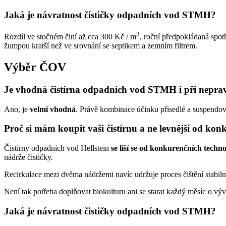
Jaká je návratnost čističky odpadních vod STMH?
3
Rozdíl ve stočném činí až cca 300 Kč / m
, roční předpokládaná spot
žumpou kratší než ve srovnání se septikem a zemním filtrem.
Výběr ČOV
Je vhodná čistírna odpadních vod STMH i při nepravi
Ano, je
velmi vhodná
. Právě kombinace účinku přisedlé a suspendo
Proč si mám koupit vaši čistírnu a ne levnější od kon
Čistírny odpadních vod Hellstein
se liší se od konkurenčních tech
nádrže čističky.
Recirkulace mezi dvěma nádržemi navíc udržuje proces čištění stabi
Není tak potřeba doplňovat biokulturu ani se starat každý měsíc o výv
Jaká je návratnost čističky odpadních vod STMH?