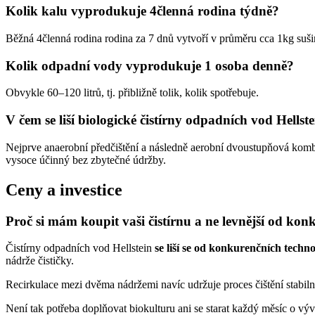
Kolik kalu vyprodukuje 4členná rodina týdně?
Běžná 4členná rodina rodina za 7 dnů vytvoří v průměru cca 1kg suš
Kolik odpadní vody vyprodukuje 1 osoba denně?
Obvykle 60–120 litrů, tj. přibližně tolik, kolik spotřebuje.
V čem se liší biologické čistírny odpadních vod Hellste
Nejprve anaerobní předčištění a následně aerobní dvoustupňová kombi
vysoce účinný bez zbytečné údržby.
Ceny a investice
Proč si mám koupit vaši čistírnu a ne levnější od kon
Čistírny odpadních vod Hellstein
se liší se od konkurenčních tech
nádrže čističky.
Recirkulace mezi dvěma nádržemi navíc udržuje proces čištění stabi
Není tak potřeba doplňovat biokulturu ani se starat každý měsíc o výv