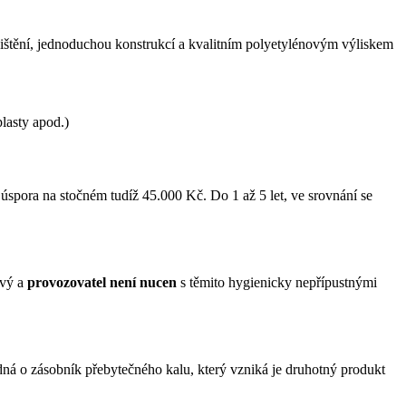
štění, jednoduchou konstrukcí a kvalitním polyetylénovým výliskem
plasty apod.)
 úspora na stočném tudíž 45.000 Kč. Do 1 až 5 let, ve srovnání se
ový a
provozovatel není nucen
s těmito hygienicky nepřípustnými
edná o zásobník přebytečného kalu, který vzniká je druhotný produkt