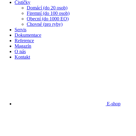
Čističky
Domácí (do 20 osob)
Firemní (do 100 osob)
Obecní (do 1000 EO)
Chovné (pro ryby)
Servis
Dokumentace
Reference
Magazín
O nás
Kontakt
E-shop