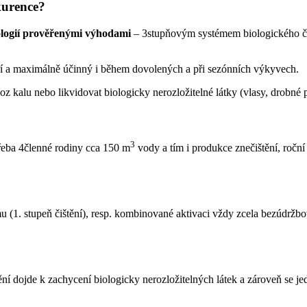
kurence?
nologií prověřenými výhodami
– 3stupňovým systémem biologického či
lní a maximálně účinný i během dovolených a při sezónních výkyvech.
oz kalu nebo likvidovat biologicky nerozložitelné látky (vlasy, drobné 
3
řeba 4členné rodiny cca 150 m
vody a tím i produkce znečištění, roční
(1. stupeň čištění), resp. kombinované aktivaci vždy zcela bezúdržb
ní dojde k zachycení biologicky nerozložitelných látek a zároveň se j