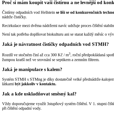
Proč si mám koupit vaši čistírnu a ne levnější od kon
Čistírny odpadních vod Hellstein
se liší se od konkurenčních tech
nádrže čističky.
Recirkulace mezi dvěma nádržemi navíc udržuje proces čištění stabi
Není tak potřeba doplňovat biokulturu ani se starat každý měsíc o výv
Jaká je návratnost čističky odpadních vod STMH?
3
Rozdíl ve stočném činí až cca 300 Kč / m
, roční předpokládaná spot
žumpou kratší než ve srovnání se septikem a zemním filtrem.
Jaká je manipulace s kalem?
Systém STMH s STMng je díky dostatečně velké přednádrže-kalojemu 
látkami
být jakkoliv v kontaktu.
Jak a kde uskladňovat směsný kal?
Vždy doporučujeme využít 3stupňový systém čištění. V 1. stupni čiště
při čištění odpadní vody.