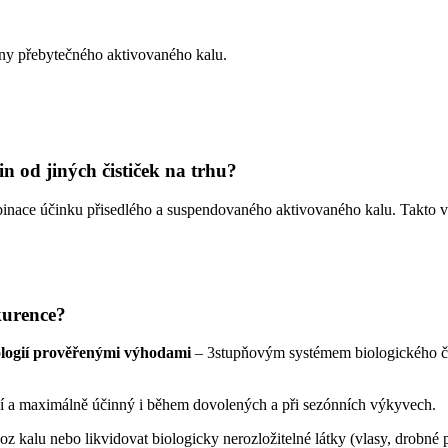
iny přebytečného aktivovaného kalu.
in od jiných čističek na trhu?
nace účinku přisedlého a suspendovaného aktivovaného kalu. Takto vyt
kurence?
nologií prověřenými výhodami
– 3stupňovým systémem biologického či
lní a maximálně účinný i během dovolených a při sezónních výkyvech.
oz kalu nebo likvidovat biologicky nerozložitelné látky (vlasy, drobné 