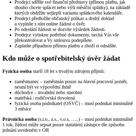
Prodejci sdělíte své finanční představy (přímou platbu, jak
dlouho chcete splácet nebo výši měsíční splátky), na základě
kterých obdržíte nejlepší variantu splátkového kalendáře.
Prodejci předložíte občanský průkaz a druhý doklad
a vyplníte s ním online žádost o úvěr.
Po odeslání žádosti se dozvíte výsledek žádosti.
Prodejce vytiskne potřebné dokumenty, nechá Vás vše
překontrolovat a Vy smlouvu podepíšete.
Zaplatíte případnou přímou platbu a zboží si odnášíte.
Kdo může o spotřebitelský úvěr žádat
Fyzická osoba
starší 18 let s trvalým zdrojem příjmů:
zaměstnanec – zaměstnán pouze na hlavní pracovní poměr,
nesmí být ve výpovědní lhůtě
důchodce – invalidní nebo starobní
mateřská / rodičovská dovolená
fyzická osoba podnikatel (OSVČ) – musí podnikat minimálně
3 měsíce
Právnická osoba
(s.r.o., a.s., v.o.s, …..) – musí podnikat minimálně
1 rok, žádost může sepsat pouze statutární zástupce dle způsobu
jednání uvedeném v OR