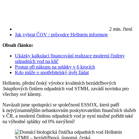
2 min. čtení
Jak vybrat ČOV / průvodce
Hellstein informuje
Obsah článku:
Ukázky kalkulací financování realizace moderní čistírny
odpadních vod na klíč
Postup při nákupu na splátky v 6 krocích
Kdo může o spotřebitelský úvěr žádat
Hellstein, přední český výrobce kvalitních bezúdržbových
3stupňových čistíren odpadních vod STMH, zavádí novinku pro
všechny své klienty.
Navázali jsme spolupráci se společností ESSOX, která patří
k nejvýznamnějším nebankovním poskytovatelům finančních služeb
v ČR, a moderní čistírnu odpadních vod je nyní možné pořídit také
na výhodné splátky od 0% navýšení!