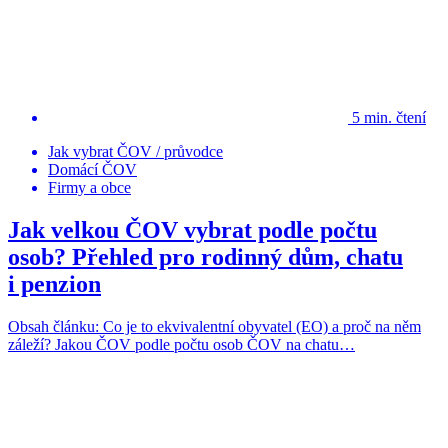
5 min. čtení
Jak vybrat ČOV / průvodce
Domácí ČOV
Firmy a obce
Jak velkou ČOV vybrat podle počtu
osob? Přehled pro rodinný dům, chatu
i penzion
Obsah článku: Co je to ekvivalentní obyvatel (EO) a proč na něm
záleží? Jakou ČOV podle počtu osob ČOV na chatu…