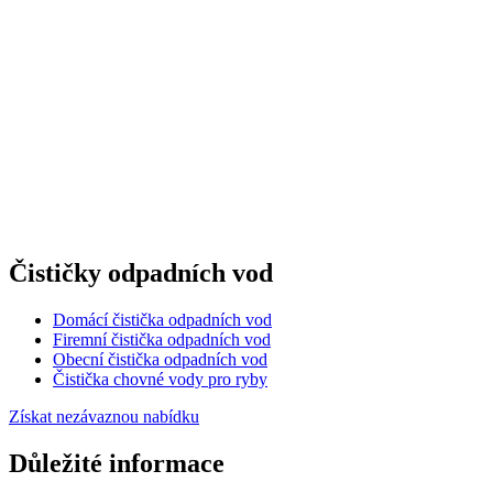
Čističky odpadních vod
Domácí čistička odpadních vod
Firemní čistička odpadních vod
Obecní čistička odpadních vod
Čistička chovné vody pro ryby
Získat nezávaznou nabídku
Důležité informace