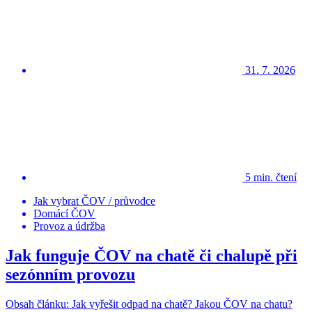
31. 7. 2026
5 min. čtení
Jak vybrat ČOV / průvodce
Domácí ČOV
Provoz a údržba
Jak funguje ČOV na chatě či chalupě při
sezónním provozu
Obsah článku: Jak vyřešit odpad na chatě? Jakou ČOV na chatu?