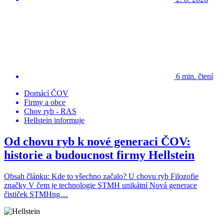
6 min. čtení
Domácí ČOV
Firmy a obce
Chov ryb - RAS
Hellstein informuje
Od chovu ryb k nové generaci ČOV:
historie a budoucnost firmy Hellstein
Obsah článku: Kde to všechno začalo? U chovu ryb Filozofie
značky V čem je technologie STMH unikátní Nová generace
čističek STMHng…