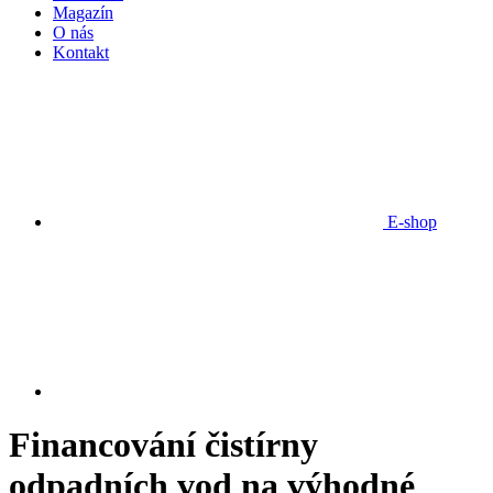
Magazín
O nás
Kontakt
E-shop
Financování čistírny
odpadních vod na výhodné