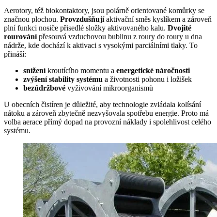
Aerotory, též biokontaktory, jsou polárně orientované komůrky se
značnou plochou.
Provzdušňují
aktivační směs kyslíkem a zároveň
plní funkci nosiče přisedlé složky aktivovaného kalu.
Dvojité
rourování
přesouvá vzduchovou bublinu z roury do roury u dna
nádrže, kde dochází k aktivaci s vysokými parciálními tlaky. To
přináší:
snížení
kroutícího momentu a
energetické náročnosti
zvýšení stability systému
a životnosti pohonu i ložišek
bezúdržbové
vyživování mikroorganismů
U obecních čistíren je důležité, aby technologie zvládala kolísání
nátoku a zároveň zbytečně nezvyšovala spotřebu energie. Proto má
volba aerace přímý dopad na provozní náklady i spolehlivost celého
systému.