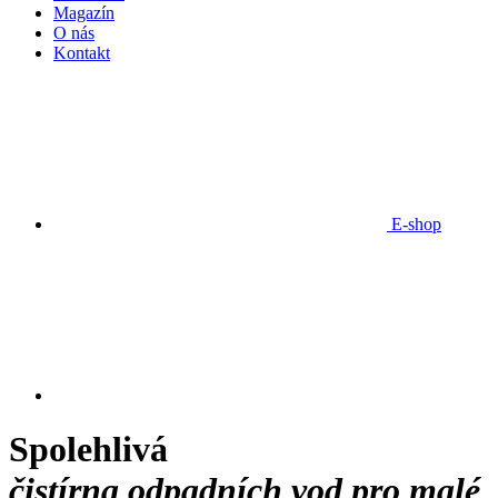
Magazín
O nás
Kontakt
E-shop
Spolehlivá
čistírna odpadních vod pro malé