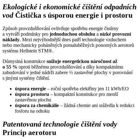
Ekologické i ekonomické čištění odpadních
vod
Čistička s úsporou energie i prostoru
Způsob provzdušňování ovlivňuje spotřebu energie čistírny
a vytváří podmínky pro
jednoduchou obsluhu
a
nízké provozní
náklady
. Mezi nejvýhodnější dnes patří technologie vzduchem
nebo mechanicky poháněných pomaluběžných ponorných aerotorů
systému Hellstein STM®.
Důmyslná konstrukce
snižuje energetickou náročnost až
o 55 %
oproti běžnému provzdušňování a díky kompaktnímu
zabudování v jedné nádrži zabere ½ zastavěné plochy v porovnání
s jinými systémy čištění.
úspora energie
– roční spotřeba elektřiny jen 11 kWh/EO
úspora prostoru
– kompaktní konstrukce pro menší
zastavěnou plochu
úspora za chemikálie
– žádná chemie ani srážedla k redukci
fosforu na odtoku
Patentovaná technologie čištění vody
Princip aerotoru