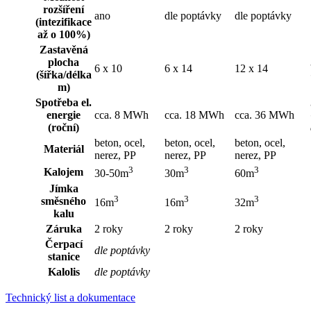
rozšíření
ano
dle poptávky
dle poptávky
(intezifikace
až o 100%)
Zastavěná
plocha
6 x 10
6 x 14
12 x 14
(šířka/délka
m)
Spotřeba el.
energie
cca. 8 MWh
cca. 18 MWh
cca. 36 MWh
(roční)
beton, ocel,
beton, ocel,
beton, ocel,
Materiál
nerez, PP
nerez, PP
nerez, PP
3
3
3
Kalojem
30-50m
30m
60m
Jímka
3
3
3
směsného
16m
16m
32m
kalu
Záruka
2 roky
2 roky
2 roky
Čerpací
dle poptávky
stanice
Kalolis
dle poptávky
Technický list a dokumentace