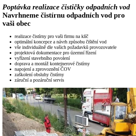
Poptávka realizace čističky odpadních vod
Navrhneme čistírnu odpadních vod pro
vaši obec
realizace čistírny pro vaši firmu na klíč
optimální koncepce a návrh způsobu čištění vod
vše individuálně dle vašich požadavků provozovatele
projektová dokumentace pro územní řízení
vyřízení stavebního povolení
doprava a montáž kontejnerové čistírny
napojení a zprovoznění ČOV
zaškolení obsluhy čistírny
záruční a pozáruční servis
Cenová nabídka
Domácí čističky
Servis ČOV STMH
Odeslat
Powered by chaterimo