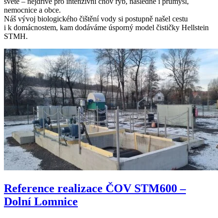
světě – nejdříve pro intenzivní chov ryb, následně i průmysl,
nemocnice a obce.
Náš vývoj biologického čištění vody si postupně našel cestu
i k domácnostem, kam dodáváme úsporný model čističky Hellstein
STMH.
Reference realizace ČOV STM600 –
Dolní Lomnice