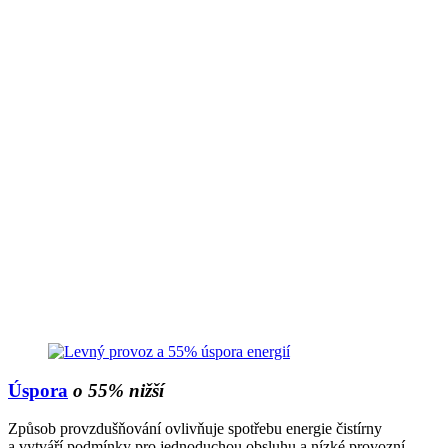
Úspora
o 55% nižší
Způsob provzdušňování ovlivňuje spotřebu energie čistírny
a vytváří podmínky pro jednoduchou obsluhu a nízké provozní