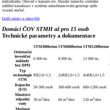
individuální. Obecně v katastru tzv. Slezské zástavby centrální
oddílná kanalizace v systému samofinancování generuje spíše
vysoké stočné.
Další otázky a odpovědi
Domácí ČOV STMH až pro 15 osob
Technické parametry a dokumentace
STM300beton
STM600beton
STM1200beton
Orientační
investiční
6 000 tis.
8 000 tis.
12 000 tis.
náklady
bez DPH
Typ
technologie
RR2,6×1,5
2xRR2,6×1,5
4xRR2,6×1,5
STM
Kapacita
50-300 osob
300-600 osob
600-1200 osob
(EO)
Množství
3
3
3
odpadní
30 m
/den
60 m
/den
120 m
/den
vody
Možnost