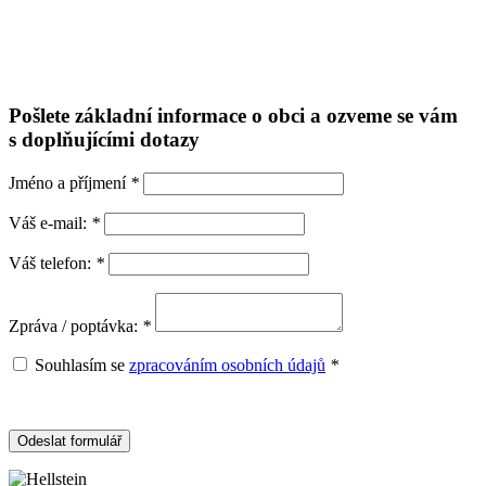
Pošlete základní informace o obci a ozveme se vám
s doplňujícími dotazy
Jméno a příjmení
*
Váš e-mail:
*
Váš telefon:
*
Zpráva / poptávka:
*
Souhlasím se
zpracováním osobních údajů
*
Odeslat formulář