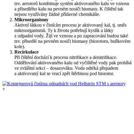
tzv. aerotorů kombinuje systém aktivovaného kalu ve vznosu
a přisedlého kalu na pevném nosiči biomasy. K čištění tak
nejsou využívány žádné přídavné chemikálie.
Mikroorganismy
Aktivní látkou v čistícím procesu je aktivovaný kal, tj. směs
mikroorganismů. Ty k životu potřebují kyslík a látky
z odpadní vody. Žijí ve vznosu a po zapracování budou také
tzv. přisedlé na pevném nosiči biomasy (biorotoru, buňkovém
kole).
Recirkulace
Při čištění dochází k procesu nitrifikace a denitrifikace.
Oddělování aktivovaného kalu od vyčištěné vody pak probíhá
ve zvláštní sekci – dosazováku. Voda odtéká přepadem
a aktivovaný kal se vrací zpět štěrbinou pod biorotor.
×