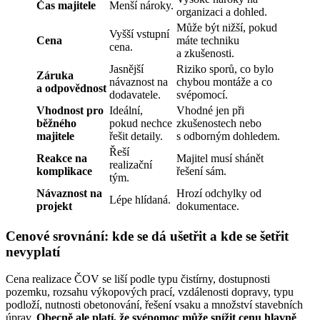
Čas majitele
Menší nároky.
organizaci a dohled.
Může být nižší, pokud
Vyšší vstupní
Cena
máte techniku
cena.
a zkušenosti.
Jasnější
Riziko sporů, co bylo
Záruka
návaznost na
chybou montáže a co
a odpovědnost
dodavatele.
svépomocí.
Vhodnost pro
Ideální,
Vhodné jen při
běžného
pokud nechce
zkušenostech nebo
majitele
řešit detaily.
s odborným dohledem.
Řeší
Reakce na
Majitel musí shánět
realizační
komplikace
řešení sám.
tým.
Návaznost na
Hrozí odchylky od
Lépe hlídaná.
projekt
dokumentace.
Cenové srovnání: kde se dá ušetřit a kde se šetřit
nevyplatí
Cena realizace ČOV se liší podle typu čistírny, dostupnosti
pozemku, rozsahu výkopových prací, vzdálenosti dopravy, typu
podloží, nutnosti obetonování, řešení vsaku a množství stavebních
úprav.
Obecně ale platí, že svépomoc může snížit cenu hlavně