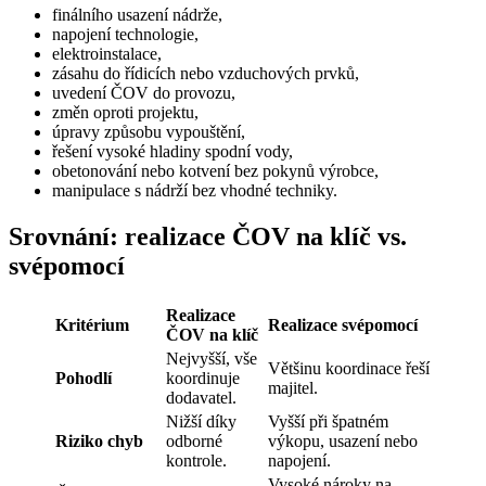
finálního usazení nádrže,
napojení technologie,
elektroinstalace,
zásahu do řídicích nebo vzduchových prvků,
uvedení ČOV do provozu,
změn oproti projektu,
úpravy způsobu vypouštění,
řešení vysoké hladiny spodní vody,
obetonování nebo kotvení bez pokynů výrobce,
manipulace s nádrží bez vhodné techniky.
Srovnání: realizace ČOV na klíč vs.
svépomocí
Realizace
Kritérium
Realizace svépomocí
ČOV na klíč
Nejvyšší, vše
Většinu koordinace řeší
Pohodlí
koordinuje
majitel.
dodavatel.
Nižší díky
Vyšší při špatném
Riziko chyb
odborné
výkopu, usazení nebo
kontrole.
napojení.
Vysoké nároky na