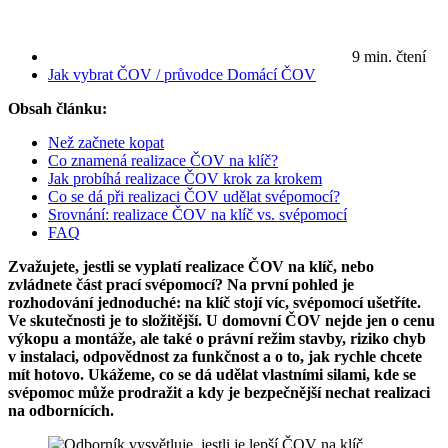
9 min. čtení
Jak vybrat ČOV / průvodce
Domácí ČOV
Obsah článku:
Než začnete kopat
Co znamená realizace ČOV na klíč?
Jak probíhá realizace ČOV krok za krokem
Co se dá při realizaci ČOV udělat svépomocí?
Srovnání: realizace ČOV na klíč vs. svépomocí
FAQ
Zvažujete, jestli se vyplatí realizace ČOV na klíč, nebo
zvládnete část prací svépomocí? Na první pohled je
rozhodování jednoduché: na klíč stojí víc, svépomocí ušetříte.
Ve skutečnosti je to složitější. U domovní ČOV nejde jen o cenu
výkopu a montáže, ale také o právní režim stavby, riziko chyb
v instalaci, odpovědnost za funkčnost a o to, jak rychle chcete
mít hotovo. Ukážeme, co se dá udělat vlastními silami, kde se
svépomoc může prodražit a kdy je bezpečnější nechat realizaci
na odbornících.