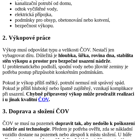
kanalizační potrubí od domu,
odtok vyčištěné vody,
elektrická přípojka,
podmínky pro obsyp, obetonování nebo kotvení,
bezpečnost výkopu.
2. Výkopové práce
Výkop musí odpovídat typu a velikosti ČOV. Nestačí jen
vybagrovat díru. Důležitá je
hloubka, šířka, rovina dna, stabilita
stěn výkopu a prostor pro bezpečné usazení nádrže
.
U problematického podloží, spodní vody nebo jílovité zeminy je
potřeba postup přizpůsobit konkrétním podmínkám.
Pokud je výkop příliš mělký, potrubí nemusí mít správný spád.
Pokud je příliš hluboký nebo špatně zajištěný, vznikají komplikace
při usazení.
Chybně připravený výkop může prodražit realizaci
i u jinak kvalitní
ČOV
.
3. Doprava a složení ČOV
ČOV se musí na pozemek
dopravit tak, aby nedošlo k poškození
nádrže ani technologie
. Předem je potřeba ověřit, zda se nákladní
vozidlo dostane na pozemek nebo alespoň k místu složení. U hůře