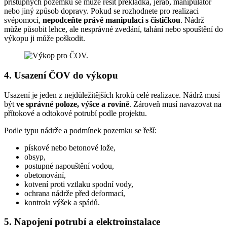
přístupných pozemků se může řešit překládka, jeřáb, manipulátor
nebo jiný způsob dopravy. Pokud se rozhodnete pro realizaci
svépomocí,
nepodceňte právě manipulaci s čističkou
. Nádrž
může působit lehce, ale nesprávné zvedání, tahání nebo spouštění do
výkopu ji může poškodit.
4. Usazení ČOV do výkopu
Usazení je jeden z nejdůležitějších kroků celé realizace. Nádrž musí
být
ve správné poloze, výšce a rovině
. Zároveň musí navazovat na
přítokové a odtokové potrubí podle projektu.
Podle typu nádrže a podmínek pozemku se řeší:
pískové nebo betonové lože,
obsyp,
postupné napouštění vodou,
obetonování,
kotvení proti vztlaku spodní vody,
ochrana nádrže před deformací,
kontrola výšek a spádů.
5. Napojení potrubí a elektroinstalace