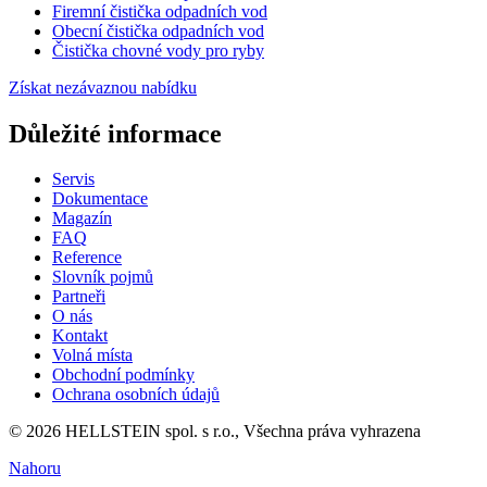
Firemní čistička odpadních vod
Obecní čistička odpadních vod
Čistička chovné vody pro ryby
Získat nezávaznou nabídku
Důležité informace
Servis
Dokumentace
Magazín
FAQ
Reference
Slovník pojmů
Partneři
O nás
Kontakt
Volná místa
Obchodní podmínky
Ochrana osobních údajů
© 2026 HELLSTEIN spol. s r.o., Všechna práva vyhrazena
Nahoru