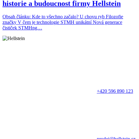
historie a budoucnost firmy Hellstein
Obsah článku: Kde to všechno začalo? U chovu ryb Filozofie
značky V čem je technologie STMH unikátní Nová generace
čističek STMHng…
+420 596 890 123
prodej@hellstein.cz