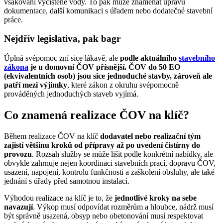
vsakování vyčištěné vody. To pak může znamenat úpravu
dokumentace, další komunikaci s úřadem nebo dodatečné stavební
práce.
Nejdřív legislativa, pak bagr
Úplná svépomoc zní sice lákavě, ale
podle aktuálního
stavebního
zákona
je u domovní ČOV přísnější. ČOV do 50 EO
(ekvivalentních osob) jsou sice jednoduché stavby, zároveň ale
patří mezi výjimky
, které zákon z okruhu svépomocně
prováděných jednoduchých staveb vyjímá.
Co znamená realizace ČOV na klíč?
Během realizace ČOV na klíč
dodavatel nebo realizační tým
zajistí většinu kroků od přípravy až po uvedení čistírny do
provozu
. Rozsah služby se může lišit podle konkrétní nabídky, ale
obvykle zahrnuje nejen koordinaci stavebních prací, dopravu ČOV,
usazení, napojení, kontrolu funkčnosti a zaškolení obsluhy, ale také
jednání s úřady před samotnou instalací.
Výhodou realizace na klíč je to, že
jednotlivé kroky na sebe
navazují
. Výkop musí odpovídat rozměrům a hloubce, nádrž musí
být správně usazená, obsyp nebo obetonování musí respektovat