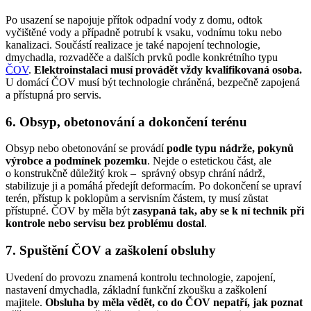
Po usazení se napojuje přítok odpadní vody z domu, odtok
vyčištěné vody a případně potrubí k vsaku, vodnímu toku nebo
kanalizaci. Součástí realizace je také napojení technologie,
dmychadla, rozvaděče a dalších prvků podle konkrétního typu
ČOV
.
Elektroinstalaci musí provádět vždy kvalifikovaná osoba.
U domácí ČOV musí být technologie chráněná, bezpečně zapojená
a přístupná pro servis.
6. Obsyp, obetonování a dokončení terénu
Obsyp nebo obetonování se provádí
podle typu nádrže, pokynů
výrobce a podmínek pozemku
. Nejde o estetickou část, ale
o konstrukčně důležitý krok – správný obsyp chrání nádrž,
stabilizuje ji a pomáhá předejít deformacím. Po dokončení se upraví
terén, přístup k poklopům a servisním částem, ty musí zůstat
přístupné. ČOV by měla být
zasypaná tak, aby se k ní technik při
kontrole nebo servisu bez problému dostal
.
7. Spuštění ČOV a zaškolení obsluhy
Uvedení do provozu znamená kontrolu technologie, zapojení,
nastavení dmychadla, základní funkční zkoušku a zaškolení
majitele.
Obsluha by měla vědět, co do ČOV nepatří, jak poznat