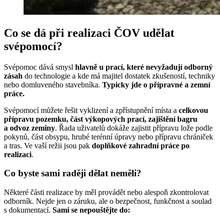
Co se dá při realizaci ČOV udělat
svépomocí?
Svépomoc dává smysl
hlavně u prací, které nevyžadují odborný
zásah
do technologie a kde má majitel dostatek zkušeností, techniky
nebo domluveného stavebníka.
Typicky jde o přípravné a zemní
práce.
Svépomocí můžete řešit vyklizení a zpřístupnění místa a
celkovou
přípravu pozemku, část výkopových prací, zajištění bagru
a odvoz zeminy
. Řada uživatelů dokáže zajistit přípravu lože podle
pokynů, část obsypu, hrubé terénní úpravy nebo přípravu chrániček
a tras. Ve vaší režii jsou pak
doplňkové zahradní práce po
realizaci
.
Co byste sami raději dělat neměli?
Některé části realizace by měl provádět nebo alespoň zkontrolovat
odborník. Nejde jen o záruku, ale o bezpečnost, funkčnost a soulad
s dokumentací.
Sami se nepouštějte do: