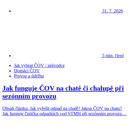
31. 7. 2026
5 min. čtení
Jak vybrat ČOV / průvodce
Domácí ČOV
Provoz a údržba
Jak funguje ČOV na chatě či chalupě při
sezónním provozu
Obsah článku: Jak vyřešit odpad na chatě? Jakou ČOV na chatu?
Jak funguje čistička odpadních vod STMH při sezónním provozu…