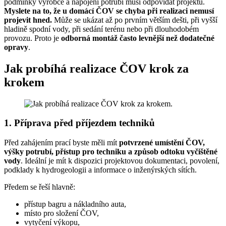
podmínky výrobce a napojení potrubí musí odpovídat projektu.
Myslete na to, že u domácí ČOV se chyba při realizaci nemusí
projevit hned.
Může se ukázat až po prvním větším dešti, při vyšší
hladině spodní vody, při sedání terénu nebo při dlouhodobém
provozu. Proto je
odborná montáž často levnější než dodatečné
opravy
.
Jak probíhá realizace ČOV krok za
krokem
1. Příprava před příjezdem techniků
Před zahájením prací byste měli mít
potvrzené umístění ČOV,
výšky potrubí, přístup pro techniku a způsob odtoku vyčištěné
vody
. Ideální je mít k dispozici projektovou dokumentaci, povolení,
podklady k hydrogeologii a informace o inženýrských sítích.
Předem se řeší hlavně:
přístup bagru a nákladního auta,
místo pro složení ČOV,
vytyčení výkopu,