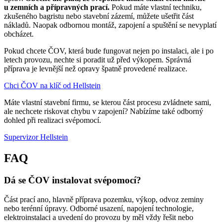
u zemních a přípravných prací.
Pokud máte vlastní techniku,
zkušeného bagristu nebo stavební zázemí, můžete ušetřit část
nákladů. Naopak odbornou montáž, zapojení a spuštění se nevyplatí
obcházet.
Pokud chcete ČOV, která bude fungovat nejen po instalaci, ale i po
letech provozu, nechte si poradit už před výkopem. Správná
příprava je levnější než opravy špatně provedené realizace.
Chci ČOV na klíč od Hellstein
Máte vlastní stavební firmu, se kterou část procesu zvládnete sami,
ale nechcete riskovat chybu v zapojení? Nabízíme také odborný
dohled při realizaci svépomocí.
Supervizor Hellstein
FAQ
Dá se ČOV instalovat svépomocí?
Část prací ano, hlavně příprava pozemku, výkop, odvoz zeminy
nebo terénní úpravy. Odborné usazení, napojení technologie,
elektroinstalaci a uvedení do provozu by měl vždy řešit nebo