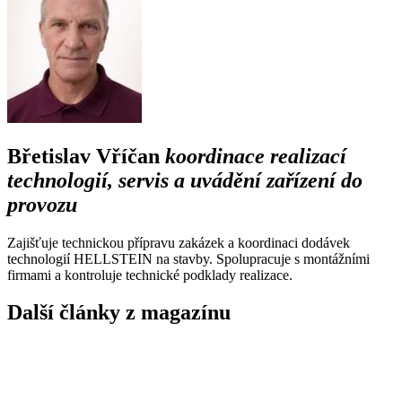
Břetislav Vříčan
koordinace realizací
technologií, servis a uvádění zařízení do
provozu
Zajišťuje technickou přípravu zakázek a koordinaci dodávek
Cenová nabídka
Domácí čističky
Servis ČOV STMH
technologií HELLSTEIN na stavby. Spolupracuje s montážními
firmami a kontroluje technické podklady realizace.
Odeslat
Další články z magazínu
Powered by chaterimo