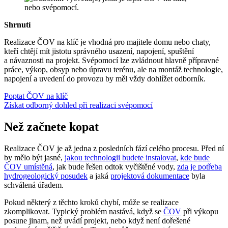
Shrnutí
Realizace ČOV na klíč je vhodná pro majitele domu nebo chaty,
kteří chtějí mít jistotu správného usazení, napojení, spuštění
a návaznosti na projekt. Svépomocí lze zvládnout hlavně přípravné
práce, výkop, obsyp nebo úpravu terénu, ale na montáž technologie,
napojení a uvedení do provozu by měl vždy dohlížet odborník.
Poptat ČOV na klíč
Získat odborný dohled při realizaci svépomocí
Než začnete kopat
Realizace ČOV je až jedna z posledních fází celého procesu. Před ní
by mělo být jasné,
jakou technologii budete instalovat
,
kde bude
ČOV umístěná
, jak bude řešen odtok vyčištěné vody,
zda je potřeba
hydrogeologický posudek
a jaká
projektová dokumentace
byla
schválená úřadem.
Pokud některý z těchto kroků chybí, může se realizace
zkomplikovat. Typický problém nastává, když se
ČOV
při výkopu
posune jinam, než uvádí projekt, nebo když není dořešené