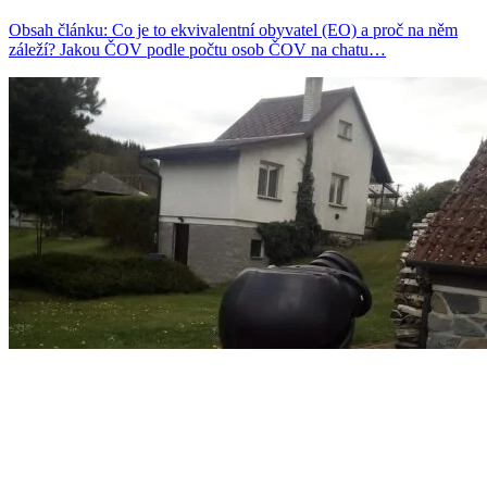
Obsah článku: Co je to ekvivalentní obyvatel (EO) a proč na něm
záleží? Jakou ČOV podle počtu osob ČOV na chatu…